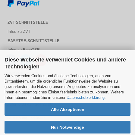
ZVT-SCHNITTSTELLE
Infos zu ZVT
EASYTSE-SCHNITTSTELLE
Infos zu EasyTSE
Diese Webseite verwendet Cookies und andere
Technologien
KUNDENSERVICE
Wir verwenden Cookies und ähnliche Technologien, auch von
Drittanbietern, um die ordentliche Funktionsweise der Website zu
PDF Hilfe
gewährleisten, die Nutzung unseres Angebotes zu analysieren und
Ihnen ein bestmögliches Einkaufserlebnis bieten zu können. Weitere
Kontaktformular
Informationen finden Sie in unserer
Datenschutzerklärung
.
Telefon 0 38 43 - 344 22 00
Alle Akzeptieren
Ihre Meinung und Ideen
Nur Notwendige