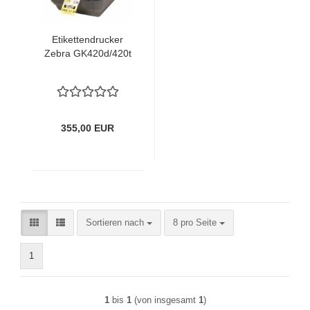
Eti­ket­ten­dru­cker
Zebra GK420d/420t
355,00 EUR
Sortieren nach
pro Seite
Sortieren nach
8 pro Seite
1
1
bis
1
(von insgesamt
1
)