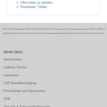
Informaties zu Updates
Downloads, Treiber
WaWi Profi Kassensoftware WaWi Warenwirtschaft POS PC Kasse Kassensystem Computerkasse Kasse GDPDU GOBD gut
günstig Bondrucker Kassendrucker Barcode Scanner Kassenlade Geldkassette Schublade Hardware Software RM-Collection
MEHR ÜBER...
Hotlinezeiten
Callback Service
Impressum
TSE Bestellbestätigung
Privatsphäre und Datenschutz
AGB
Versand- & Zahlungsbedingungen