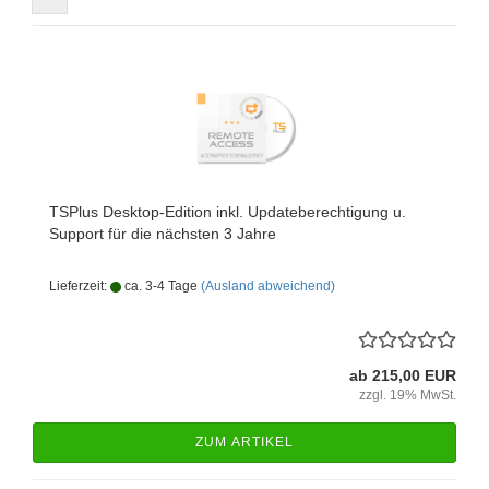
TSPlus Desktop-​​Edi­ti­on inkl. Up­da­tebe­rech­ti­gung u.
Sup­port für die nächs­ten 3 Jahre
Lieferzeit:
ca. 3-4 Tage
(Ausland abweichend)
ab 215,00 EUR
zzgl. 19% MwSt.
ZUM ARTIKEL