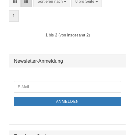
Sortieren nach
pro Seite
Sortieren nach
8 pro Seite
1
1
bis
2
(von insgesamt
2
)
Newsletter-Anmeldung
WEITER
E-
ZUR
Mail
NEWSLETTER-
ANMELDUNG
ANMELDEN