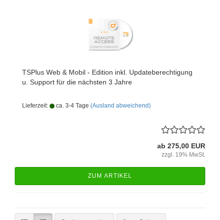
TSPlus Web & Mobil - Edi­ti­on inkl. Up­da­tebe­rech­ti­gung
u. Sup­port für die nächs­ten 3 Jahre
Lieferzeit:
ca. 3-4 Tage
(Ausland abweichend)
ab 275,00 EUR
zzgl. 19% MwSt.
ZUM ARTIKEL