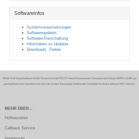
Softwareinfos
Systemvoraussetzungen
Softwareupdates
Software-Freischaltung
Informaties zu Updates
Downloads, Treiber
WaWi Profi Kassensoftware WaWi Warenwirtschaft POS PC Kasse Kassensystem Computerkasse Kasse GDPDU GOBD gut
günstig Bondrucker Kassendrucker Barcode Scanner Kassenlade Geldkassette Schublade Hardware Software RM-Collection
MEHR ÜBER...
Hotlinezeiten
Callback Service
Impressum