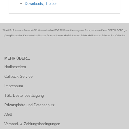
Downloads, Treiber
WaWi Profi Kassensoftware WaWi Warenwirtschaft POS PC Kasse Kassensystem Computerkasse Kasse GDPDU GOBD gut
günstig Bondrucker Kassendrucker Barcode Scanner Kassenlade Geldkassette Schublade Hardware Software RM-Collection
MEHR ÜBER...
Hotlinezeiten
Callback Service
Impressum
TSE Bestellbestätigung
Privatsphäre und Datenschutz
AGB
Versand- & Zahlungsbedingungen