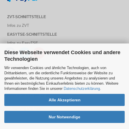
ZVT-SCHNITTSTELLE
Infos zu ZVT
EASYTSE-SCHNITTSTELLE
Infos zu EasyTSE
Diese Webseite verwendet Cookies und andere
Technologien
KUNDENSERVICE
Wir verwenden Cookies und ähnliche Technologien, auch von
Drittanbietern, um die ordentliche Funktionsweise der Website zu
PDF Hilfe
gewährleisten, die Nutzung unseres Angebotes zu analysieren und
Ihnen ein bestmögliches Einkaufserlebnis bieten zu können. Weitere
Kontaktformular
Informationen finden Sie in unserer
Datenschutzerklärung
.
Telefon 0 38 43 - 344 22 00
Alle Akzeptieren
Ihre Meinung und Ideen
Nur Notwendige