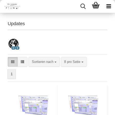
Updates
Sortieren nach
pro Seite
Sortieren nach
8 pro Seite
1