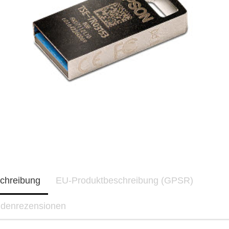
chreibung
EU-Produktbeschreibung (GPSR)
denrezensionen