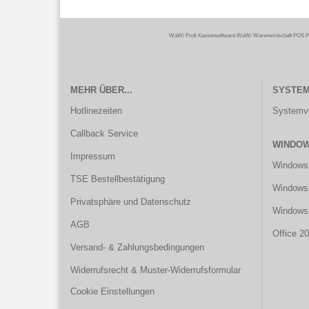
WaWi Profi Kassensoftware WaWi Warenwirtschaft POS P
MEHR ÜBER...
SYSTE
Hotlinezeiten
Systemv
Callback Service
WINDOW
Impressum
Windows
TSE Bestellbestätigung
Windows 
Privatsphäre und Datenschutz
Windows
AGB
Office 2
Versand- & Zahlungsbedingungen
Widerrufsrecht & Muster-Widerrufsformular
Cookie Einstellungen