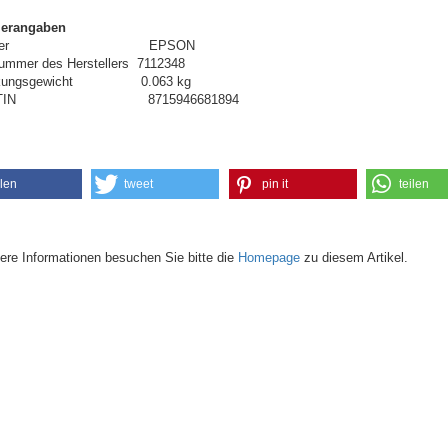
llerangaben
steller EPSON
nummer des Herstellers 7112348
ckungsgewicht 0.063 kg
/GTIN 8715946681894
ilen
tweet
pin it
teilen
tere Informationen besuchen Sie bitte die
Homepage
zu diesem Artikel.