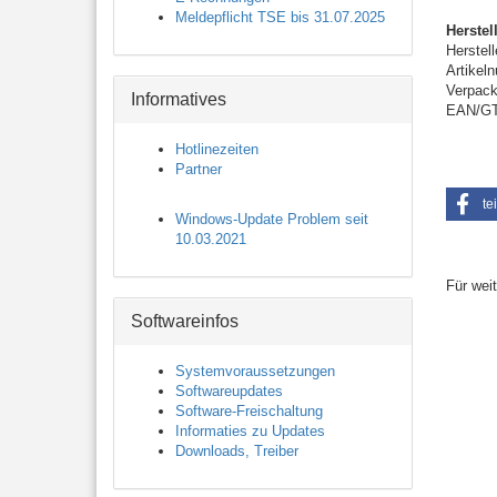
Meldepflicht TSE bis 31.07.2025
Herste
Her
Artikel
Verpa
Informatives
EAN
Hotlinezeiten
Partner
te
Windows-Update Problem seit
10.03.2021
Für wei
Softwareinfos
Systemvoraussetzungen
Softwareupdates
Software-Freischaltung
Informaties zu Updates
Downloads, Treiber