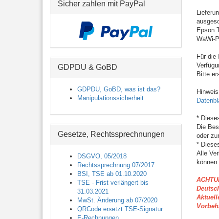
Sicher zahlen mit PayPal
Lieferu
ausgesc
Epson T
WaWi-Pr
Für die
Verfügun
GDPDU & GoBD
Bitte e
GDPDU, GoBD, was ist das?
Hinweis
Manipulationssicherheit
Datenbl
* Diese
Die Bes
Gesetze, Rechtssprechnungen
oder zu
* Diese
Alle Ve
DSGVO, 05/2018
können 
Rechtssprechnung 07/2017
BSI, TSE ab 01.10.2020
ACHTU
TSE - Frist verlängert bis
Deutsc
31.03.2021
Aktuell
MwSt. Änderung ab 07/2020
Vorbeha
QRCode ersetzt TSE-Signatur
E-Rechnungen