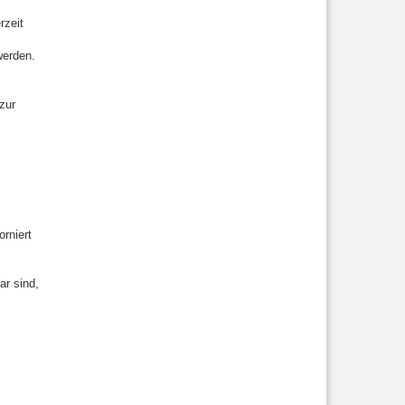
rzeit
werden.
zur
rniert
ar sind,