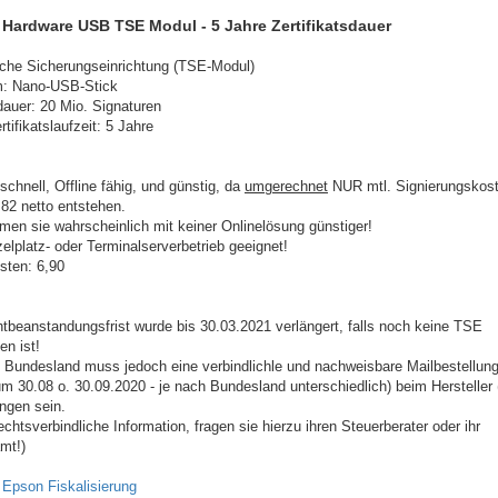
Hardware USB TSE Modul - 5 Jahre Zertifikatsdauer
che Sicherungseinrichtung (TSE-Modul)
m: Nano-USB-Stick
auer: 20 Mio. Signaturen
tifikatslaufzeit: 5 Jahre
schnell, Offline fähig, und günstig, da
umgerechnet
NUR mtl. Signierungskost
,82 netto entstehen.
en sie wahrscheinlich mit keiner Onlinelösung günstiger!
zelplatz- oder Terminalserverbetrieb geeignet!
osten: 6,90
htbeanstandungsfrist wurde bis 30.03.2021 verlängert, falls noch keine TSE
en ist!
 Bundesland muss jedoch eine verbindlichle und nachweisbare Mailbestellung
m 30.08 o. 30.09.2020 - je nach Bundesland unterschiedlich) beim Hersteller 
ngen sein.
echtsverbindliche Information, fragen sie hierzu ihren Steuerberater oder ihr
mt!)
:
Epson Fiskalisierung