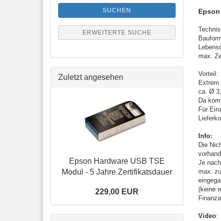
SUCHEN
Epson 
Technis
ERWEITERTE SUCHE
Baufor
Lebensd
max. Zer
Vorteil:
Zuletzt angesehen
Extrem 
ca. Ø 3
Da komm
Für Ein
Lieferk
Info:
Die Nic
vorhand
Epson Hard­ware USB TSE
Je nach
Modul - 5 Jahre Zer­ti­fi­kats­dau­er
max. zu
eingega
(keine r
229,00 EUR
Finanza
Video