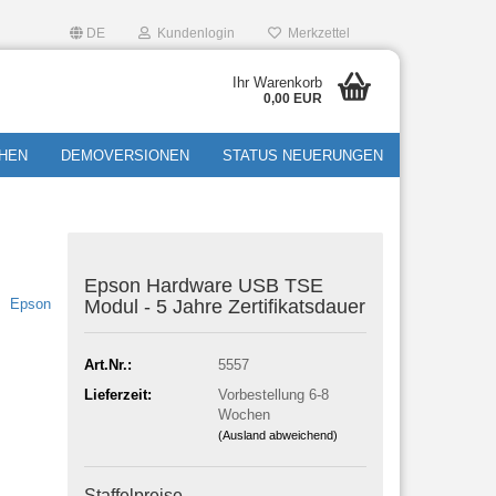
DE
Kundenlogin
Merkzettel
Ihr Warenkorb
0,00 EUR
HEN
DEMOVERSIONEN
STATUS NEUERUNGEN
Epson Hard­ware USB TSE
Epson
Modul - 5 Jahre Zer­ti­fi­kats­dau­er
Art.Nr.:
5557
Lieferzeit:
Vorbestellung 6-8
Wochen
(Ausland abweichend)
Staffelpreise