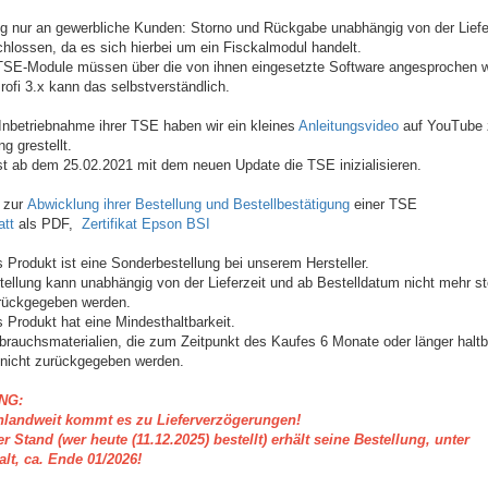
ng nur an gewerbliche Kunden: Storno und Rückgabe unabhängig von der Liefe
hlossen, da es sich hierbei um ein Fisckalmodul handelt.
SE-Module müssen über die von ihnen eingesetzte Software angesprochen 
ofi 3.x kann das selbstverständlich.
 Inbetriebnahme ihrer TSE haben wir ein kleines
Anleitungsvideo
auf YouTube 
g grestellt.
rst ab dem 25.02.2021 mit dem neuen Update die TSE inizialisieren.
 zur
Abwicklung ihrer Bestellung und Bestellbestätigung
einer TSE
att
als PDF,
Zertifikat Epson BSI
s Produkt ist eine Sonderbestellung bei unserem Hersteller.
tellung kann unabhängig von der Lieferzeit und ab Bestelldatum nicht mehr sto
rückgegeben werden.
s Produkt hat eine Mindesthaltbarkeit.
rbrauchsmaterialien, die zum Zeitpunkt des Kaufes 6 Monate oder länger haltb
nicht zurückgegeben werden.
NG:
hlandweit kommt es zu Lieferverzögerungen!
er Stand (wer heute (11.12.2025) bestellt) erhält seine Bestellung, unter
lt, ca. Ende 01/2026!