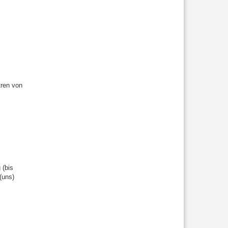
ren von
 (bis
(uns)