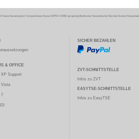
C Kasse Kassensystem Computerkasse Kasse GDPDU GOBD gut günstig Bondrucker Kassendrucker Barcode Scanner Kassenlade G
M
SICHER BEZAHLEN
oraussetzungen
S & OFFICE
ZVT-SCHNITTSTELLE
 XP Support
Infos zu ZVT
Vista
EASYTSE-SCHNITTSTELLE
 7
Infos zu EasyTSE
003