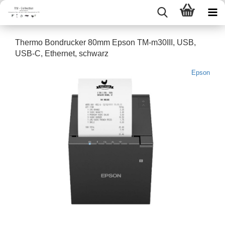
Ther­mo Bon­dru­cker 80mm Epson TM-​m30III, USB,
USB-C, Ether­net, schwarz
Epson