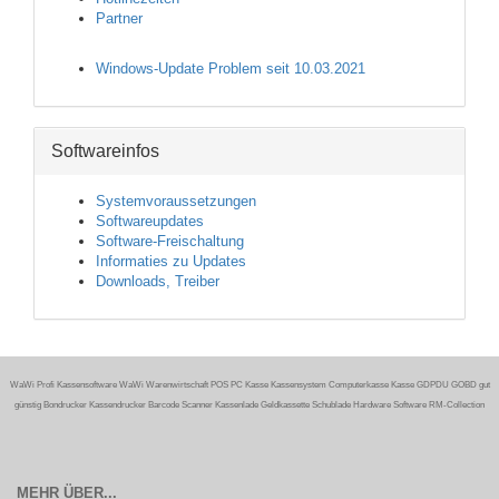
Partner
Windows-Update Problem seit 10.03.2021
Softwareinfos
Systemvoraussetzungen
Softwareupdates
Software-Freischaltung
Informaties zu Updates
Downloads, Treiber
WaWi Profi Kassensoftware WaWi Warenwirtschaft POS PC Kasse Kassensystem Computerkasse Kasse GDPDU GOBD gut
günstig Bondrucker Kassendrucker Barcode Scanner Kassenlade Geldkassette Schublade Hardware Software RM-Collection
MEHR ÜBER...