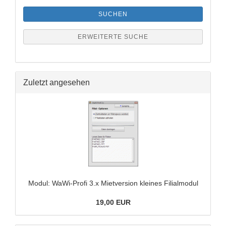
SUCHEN
ERWEITERTE SUCHE
Zuletzt angesehen
Modul: WaWi-​Profi 3.x Miet­ver­si­on klei­nes Fi­li­al­mo­dul
19,00 EUR