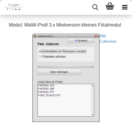
Modul: WaWi-​Profi 3.x Miet­ver­si­on klei­nes Fi­li­al­mo­dul
RM-
Collection