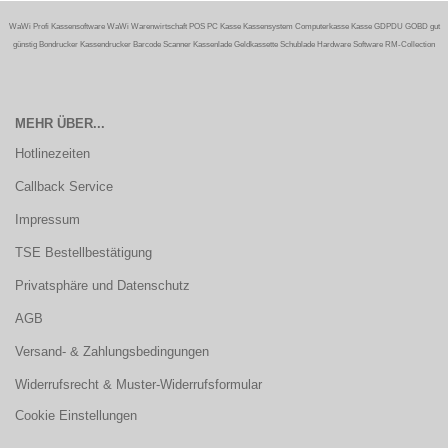
WaWi Profi Kassensoftware WaWi Warenwirtschaft POS PC Kasse Kassensystem Computerkasse Kasse GDPDU GOBD gut
günstig Bondrucker Kassendrucker Barcode Scanner Kassenlade Geldkassette Schublade Hardware Software RM-Collection
MEHR ÜBER...
Hotlinezeiten
Callback Service
Impressum
TSE Bestellbestätigung
Privatsphäre und Datenschutz
AGB
Versand- & Zahlungsbedingungen
Widerrufsrecht & Muster-Widerrufsformular
Cookie Einstellungen