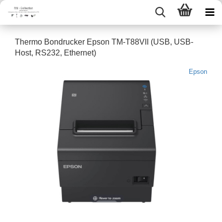
Ther­mo Bon­dru­cker Epson TM-​T88VII (USB, USB-​
Host, RS232, Ether­net)
Epson