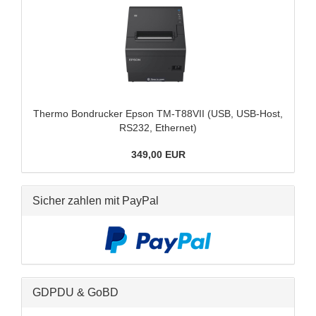
Ther­mo Bon­dru­cker Epson TM-​T88VII (USB, USB-​Host,
RS232, Ether­net)
349,00 EUR
Sicher zahlen mit PayPal
GDPDU & GoBD