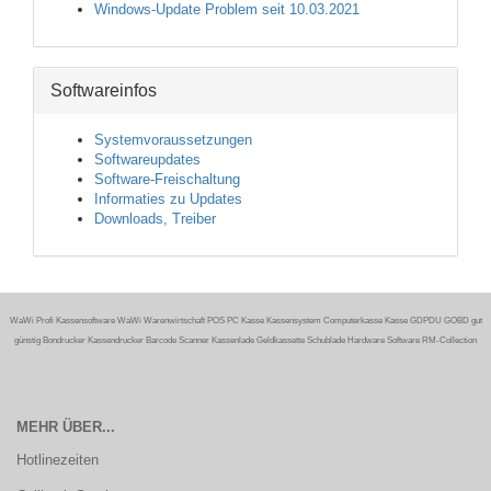
Windows-Update Problem seit 10.03.2021
Softwareinfos
Systemvoraussetzungen
Softwareupdates
Software-Freischaltung
Informaties zu Updates
Downloads, Treiber
WaWi Profi Kassensoftware WaWi Warenwirtschaft POS PC Kasse Kassensystem Computerkasse Kasse GDPDU GOBD gut
günstig Bondrucker Kassendrucker Barcode Scanner Kassenlade Geldkassette Schublade Hardware Software RM-Collection
MEHR ÜBER...
Hotlinezeiten