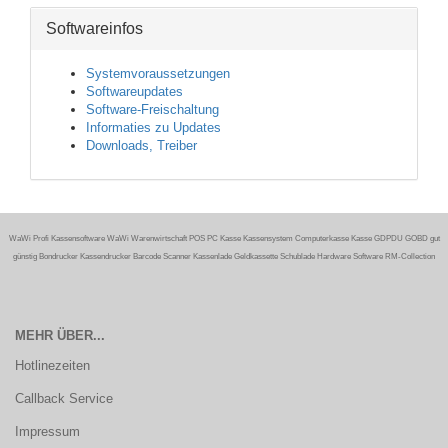
Softwareinfos
Systemvoraussetzungen
Softwareupdates
Software-Freischaltung
Informaties zu Updates
Downloads, Treiber
WaWi Profi Kassensoftware WaWi Warenwirtschaft POS PC Kasse Kassensystem Computerkasse Kasse GDPDU GOBD gut
günstig Bondrucker Kassendrucker Barcode Scanner Kassenlade Geldkassette Schublade Hardware Software RM-Collection
MEHR ÜBER...
Hotlinezeiten
Callback Service
Impressum