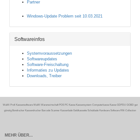
Partner
Windows-Update Problem seit 10.03.2021
Softwareinfos
Systemvoraussetzungen
Softwareupdates
Software-Freischaltung
Informaties zu Updates
Downloads, Treiber
WaWi Profi Kassensoftware WaWi Warenwirtschaft POS PC Kasse Kassensystem Computerkasse Kasse GDPDU GOBD gut
günstig Bondrucker Kassendrucker Barcode Scanner Kassenlade Geldkassette Schublade Hardware Software RM-Collection
MEHR ÜBER...