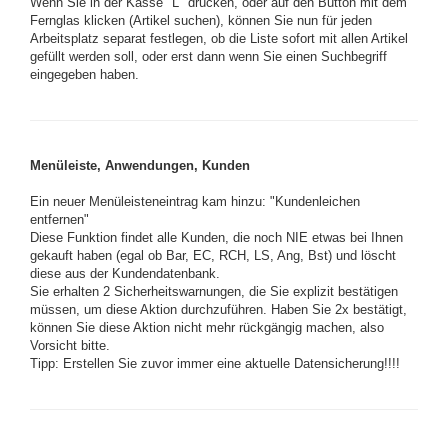
Wenn Sie in der Kasse "L" drücken, oder auf den Button mit dem
Fernglas klicken (Artikel suchen), können Sie nun für jeden
Arbeitsplatz separat festlegen, ob die Liste sofort mit allen Artikel
gefüllt werden soll, oder erst dann wenn Sie einen Suchbegriff
eingegeben haben.
Menüleiste, Anwendungen, Kunden
Ein neuer Menüleisteneintrag kam hinzu: "Kundenleichen
entfernen"
Diese Funktion findet alle Kunden, die noch NIE etwas bei Ihnen
gekauft haben (egal ob Bar, EC, RCH, LS, Ang, Bst) und löscht
diese aus der Kundendatenbank.
Sie erhalten 2 Sicherheitswarnungen, die Sie explizit bestätigen
müssen, um diese Aktion durchzuführen. Haben Sie 2x bestätigt,
können Sie diese Aktion nicht mehr rückgängig machen, also
Vorsicht bitte.
Tipp: Erstellen Sie zuvor immer eine aktuelle Datensicherung!!!!