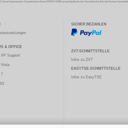
C Kasse Kassensystem Computerkasse Kasse GDPDU GOBD gut günstig Bondrucker Kassendrucker Barcode Scanner Kassenlade G
M
SICHER BEZAHLEN
oraussetzungen
S & OFFICE
ZVT-SCHNITTSTELLE
 XP Support
Infos zu ZVT
Vista
EASYTSE-SCHNITTSTELLE
 7
Infos zu EasyTSE
003