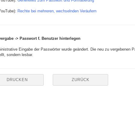
YouTube):
Generelles zum Passwort und Formatierung
YouTube):
Rechte bei mehreren, wechselnden Veräufern
ergabe -> Passwort f. Benutzer hinterlegen
inistrative Eingabe der Passwörter wurde geändert. Die neu zu vergebenen Pas
llt, sondern lesbar.
DRUCKEN
ZURÜCK