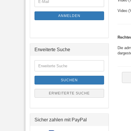
Video (
E-
ZUR
Mail
NEWSLETTER-
Video (
ANMELDUNG
ANMELDEN
Rechtev
Die adm
Erweiterte Suche
dargeste
Erweiterte
Suche
SUCHEN
ERWEITERTE SUCHE
Sicher zahlen mit PayPal