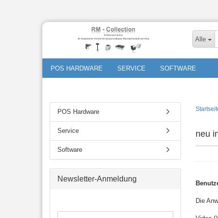
Alle
POS HARDWARE
SERVICE
SOFTWARE
Startseit
POS Hardware
Service
neu i
Software
Newsletter-Anmeldung
Benutz
Die Anw
WEITER