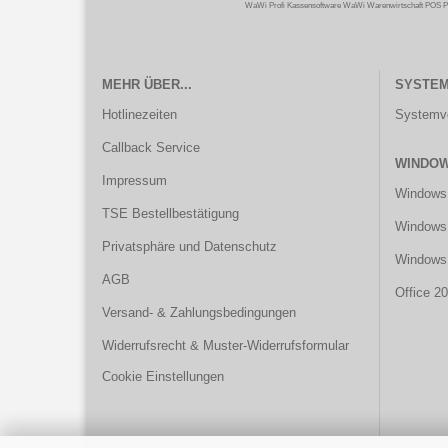
WaWi Profi Kassensoftware WaWi Warenwirtschaft POS P
MEHR ÜBER...
SYSTE
Hotlinezeiten
Systemv
Callback Service
WINDOW
Impressum
Windows
TSE Bestellbestätigung
Windows 
Privatsphäre und Datenschutz
Windows
AGB
Office 2
Versand- & Zahlungsbedingungen
Widerrufsrecht & Muster-Widerrufsformular
Cookie Einstellungen