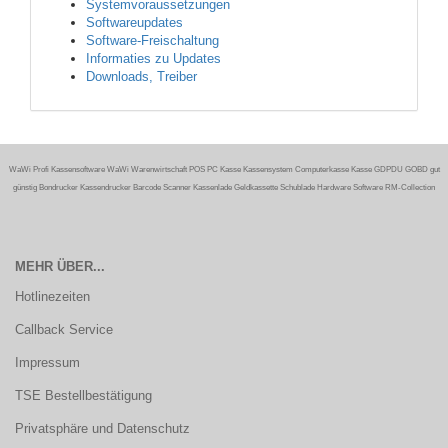
Systemvoraussetzungen
Softwareupdates
Software-Freischaltung
Informaties zu Updates
Downloads, Treiber
WaWi Profi Kassensoftware WaWi Warenwirtschaft POS PC Kasse Kassensystem Computerkasse Kasse GDPDU GOBD gut
günstig Bondrucker Kassendrucker Barcode Scanner Kassenlade Geldkassette Schublade Hardware Software RM-Collection
MEHR ÜBER...
Hotlinezeiten
Callback Service
Impressum
TSE Bestellbestätigung
Privatsphäre und Datenschutz