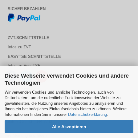
SICHER BEZAHLEN
ZVT-SCHNITTSTELLE
Infos zu ZVT
EASYTSE-SCHNITTSTELLE
Infos zu EasyTSE
Diese Webseite verwendet Cookies und andere
Technologien
KUNDENSERVICE
Wir verwenden Cookies und ähnliche Technologien, auch von
Drittanbietern, um die ordentliche Funktionsweise der Website zu
PDF Hilfe
gewährleisten, die Nutzung unseres Angebotes zu analysieren und
Ihnen ein bestmögliches Einkaufserlebnis bieten zu können. Weitere
Kontaktformular
Informationen finden Sie in unserer
Datenschutzerklärung
.
Telefon 0 38 43 - 344 22 00
Alle Akzeptieren
Ihre Meinung und Ideen