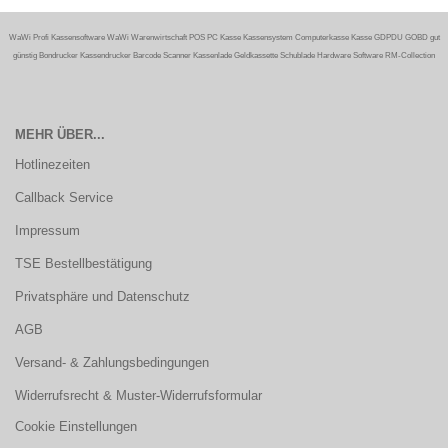
WaWi Profi Kassensoftware WaWi Warenwirtschaft POS PC Kasse Kassensystem Computerkasse Kasse GDPDU GOBD gut
günstig Bondrucker Kassendrucker Barcode Scanner Kassenlade Geldkassette Schublade Hardware Software RM-Collection
MEHR ÜBER...
Hotlinezeiten
Callback Service
Impressum
TSE Bestellbestätigung
Privatsphäre und Datenschutz
AGB
Versand- & Zahlungsbedingungen
Widerrufsrecht & Muster-Widerrufsformular
Cookie Einstellungen