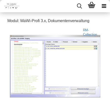
Modul: WaWi-​Profi 3.x, Do­ku­men­ten­ver­wal­tung
RM-
Collection