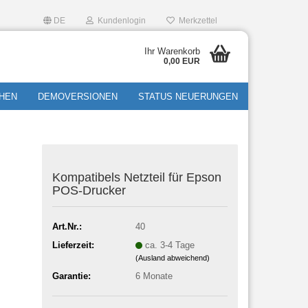
DE
Kundenlogin
Merkzettel
Ihr Warenkorb
0,00 EUR
HEN
DEMOVERSIONEN
STATUS NEUERUNGEN
Kom­pa­ti­bels Netz­teil für Epson
POS-​Drucker
Art.Nr.:
40
Lieferzeit:
ca. 3-4 Tage
(Ausland abweichend)
Garantie:
6 Monate