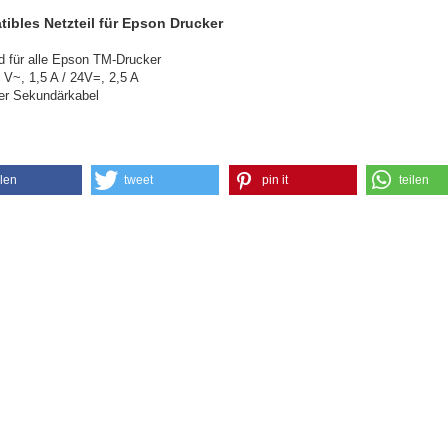
ibles Netzteil für Epson Drucker
 für alle Epson TM-Drucker
 V~, 1,5 A / 24V=, 2,5 A
er Sekundärkabel
ilen
tweet
pin it
teilen