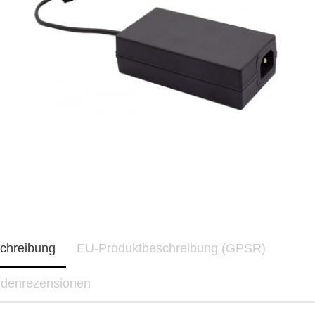
chreibung
EU-Produktbeschreibung (GPSR)
denrezensionen