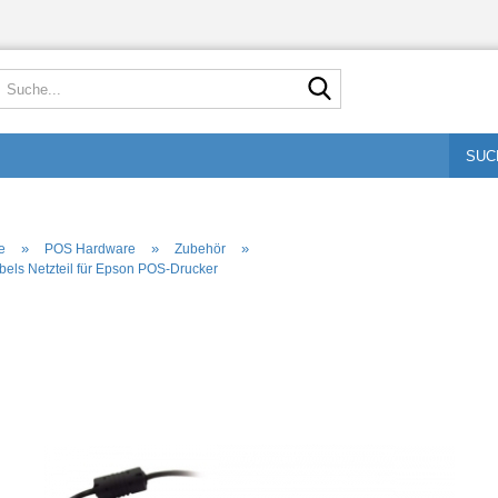
Suche...
SUC
»
»
»
e
POS Hardware
Zubehör
bels Netzteil für Epson POS-Drucker