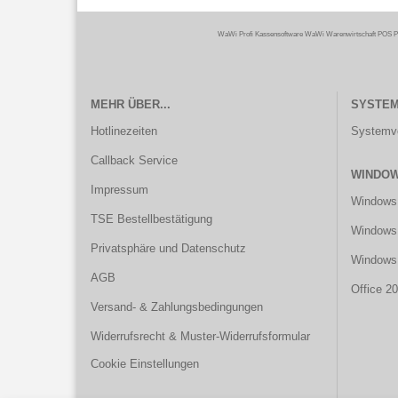
WaWi Profi Kassensoftware WaWi Warenwirtschaft POS P
MEHR ÜBER...
SYSTE
Hotlinezeiten
Systemv
Callback Service
WINDOW
Impressum
Windows
TSE Bestellbestätigung
Windows 
Privatsphäre und Datenschutz
Windows
AGB
Office 2
Versand- & Zahlungsbedingungen
Widerrufsrecht & Muster-Widerrufsformular
Cookie Einstellungen