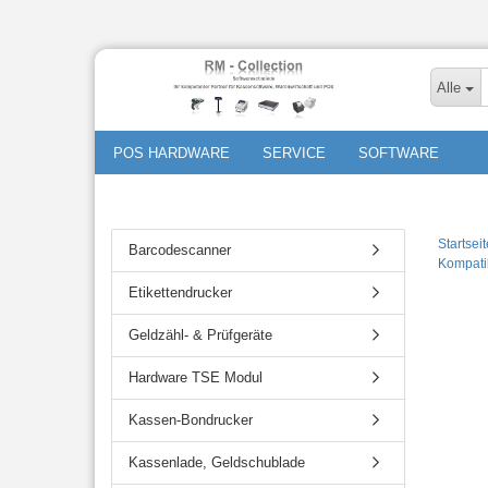
Alle
POS HARDWARE
SERVICE
SOFTWARE
Startseit
Barcodescanner
Kompati
Etikettendrucker
Geldzähl- & Prüfgeräte
Hardware TSE Modul
Kassen-Bondrucker
Kassenlade, Geldschublade