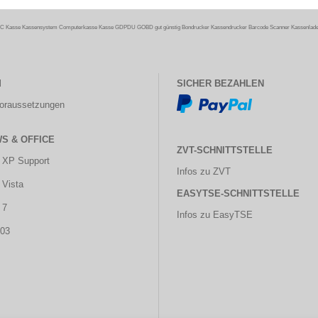
C Kasse Kassensystem Computerkasse Kasse GDPDU GOBD gut günstig Bondrucker Kassendrucker Barcode Scanner Kassenlade G
M
SICHER BEZAHLEN
oraussetzungen
S & OFFICE
ZVT-SCHNITTSTELLE
 XP Support
Infos zu ZVT
Vista
EASYTSE-SCHNITTSTELLE
 7
Infos zu EasyTSE
003