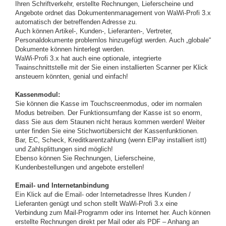
Ihren Schriftverkehr, erstellte Rechnungen, Lieferscheine und
Angebote ordnet das Dokumentenmanagement von WaWi-Profi 3.x
automatisch der betreffenden Adresse zu.
Auch können Artikel-, Kunden-, Lieferanten-, Vertreter,
Personaldokumente problemlos hinzugefügt werden. Auch „globale“
Dokumente können hinterlegt werden.
WaWi-Profi 3.x hat auch eine optionale, integrierte
Twainschnittstelle mit der Sie einen installierten Scanner per Klick
ansteuern könnten, genial und einfach!
Kassenmodul:
Sie können die Kasse im Touchscreenmodus, oder im normalen
Modus betreiben. Der Funktionsumfang der Kasse ist so enorm,
dass Sie aus dem Staunen nicht heraus kommen werden! Weiter
unter finden Sie eine Stichwortübersicht der Kassenfunktionen.
Bar, EC, Scheck, Kreditkarentzahlung (wenn ElPay installiert istt)
und Zahlsplittungen sind möglich!
Ebenso können Sie Rechnungen, Lieferscheine,
Kundenbestellungen und angebote erstellen!
Email- und Internetanbindung
Ein Klick auf die Email- oder Internetadresse Ihres Kunden /
Lieferanten genügt und schon stellt WaWi-Profi 3.x eine
Verbindung zum Mail-Programm oder ins Internet her. Auch können
erstellte Rechnungen direkt per Mail oder als PDF – Anhang an