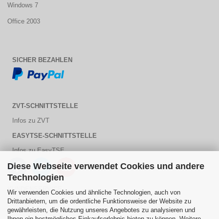
Windows 7
Office 2003
SICHER BEZAHLEN
ZVT-SCHNITTSTELLE
Infos zu ZVT
EASYTSE-SCHNITTSTELLE
Infos zu EasyTSE
Diese Webseite verwendet Cookies und andere
Technologien
KUNDENSERVICE
Wir verwenden Cookies und ähnliche Technologien, auch von
Drittanbietern, um die ordentliche Funktionsweise der Website zu
PDF Hilfe
gewährleisten, die Nutzung unseres Angebotes zu analysieren und
Ihnen ein bestmögliches Einkaufserlebnis bieten zu können. Weitere