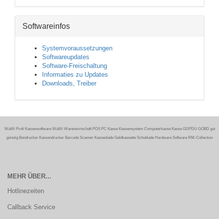
Softwareinfos
Systemvoraussetzungen
Softwareupdates
Software-Freischaltung
Informaties zu Updates
Downloads, Treiber
WaWi Profi Kassensoftware WaWi Warenwirtschaft POS PC Kasse Kassensystem Computerkasse Kasse GDPDU GOBD gut
günstig Bondrucker Kassendrucker Barcode Scanner Kassenlade Geldkassette Schublade Hardware Software RM-Collection
MEHR ÜBER...
Hotlinezeiten
Callback Service