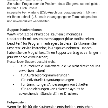
Sie haben Fragen oder ein Problem, dass Sie gerne schnell gelöst
hätten? Durch unsere
integrierte Fernwartung (DSL-Anschluss vorausgesetzt), können
wir Ihnen schnell (u.U. nach vorangegangener Terminabsprache)
und unkompliziert weiterhelfen.
Support Kaufversionen
WaWi-Profi 3.x
beinhaltet bei Kauf ein 6 monatiges
Updaterecht mit kostenlosem Support (bitte Hotlinezeiten
beachten) für Programmanfragen. In dieser Zeit können Sie
unseren Service kostenlos) in Anspruch nehmen. Danach
haben Sie die Möglichkeit, Ihren Supportvertrag zu verlängern
(nur wenn Sie es wünschen).
Kostenloser Support besteht nicht:
-
für Produkte o. Hardware, die Sie nicht direkt bei uns
erworben haben!
-
für Auftragsprogrammierungen
-
für individuelle Layoutanpassungen
-
für Einrichtungen/Anpassungen von Etiketten
-
für Angleichungen von Etikettenlayouts bei
abweichenden Standard Ihres Druckers
Folgekosten
Wenn Sie sich für die
Kaufversion
entscheiden, entstehen