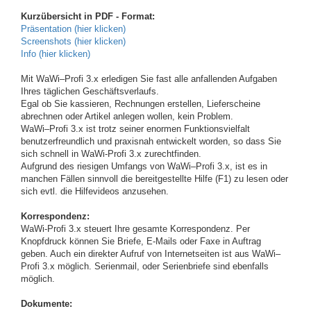
Kurzübersicht in PDF - Format:
Präsentation (hier klicken)
Screenshots (hier klicken)
Info (hier klicken)
Mit WaWi–Profi 3.x erledigen Sie fast alle anfallenden Aufgaben
Ihres täglichen Geschäftsverlaufs.
Egal ob Sie kassieren, Rechnungen erstellen, Lieferscheine
abrechnen oder Artikel anlegen wollen, kein Problem.
WaWi–Profi 3.x ist trotz seiner enormen Funktionsvielfalt
benutzerfreundlich und praxisnah entwickelt worden, so dass Sie
sich schnell in WaWi-Profi 3.x zurechtfinden.
Aufgrund des riesigen Umfangs von WaWi–Profi 3.x, ist es in
manchen Fällen sinnvoll die bereitgestellte Hilfe (F1) zu lesen oder
sich evtl. die Hilfevideos anzusehen.
Korrespondenz:
WaWi-Profi 3.x steuert Ihre gesamte Korrespondenz. Per
Knopfdruck können Sie Briefe, E-Mails oder Faxe in Auftrag
geben. Auch ein direkter Aufruf von Internetseiten ist aus WaWi–
Profi 3.x möglich. Serienmail, oder Serienbriefe sind ebenfalls
möglich.
Dokumente: